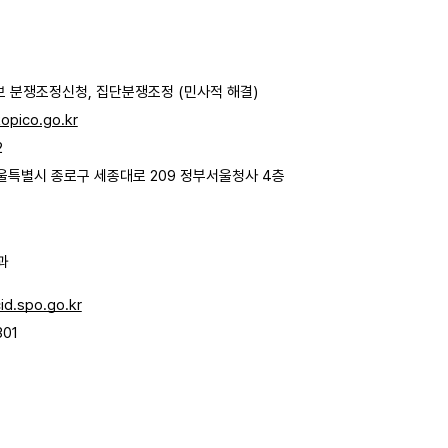
보 분쟁조정신청, 집단분쟁조정 (민사적 해결)
pico.go.kr
2
) 서울특별시 종로구 세종대로 209 정부서울청사 4층
과
id.spo.go.kr
01