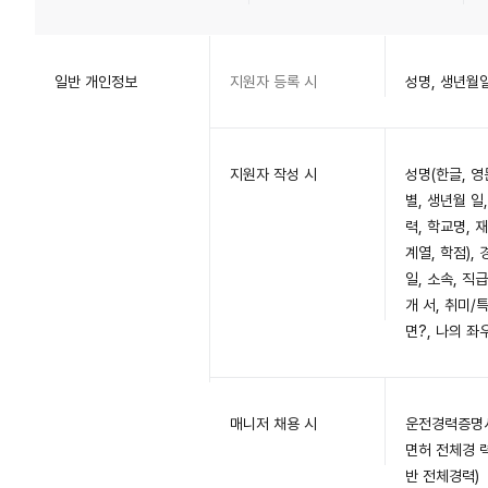
일반 개인정보
지원자 등록 시
성명, 생년월일
지원자 작성 시
성명(한글, 영
별, 생년월 일
력, 학교명, 
계열, 학점),
일, 소속, 직
개 서, 취미/
면?, 나의 좌
매니저 채용 시
운전경력증명서
면허 전체경 
반 전체경력)