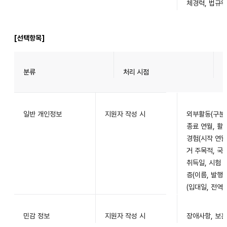
체경력, 법규위
[선택항목]
분류
처리 시점
일반 개인정보
지원자 작성 시
외부활동(구분,
종료 연월, 활
경험(시작 연월
거 주목적, 국
취득일, 시험 점
증(이름, 발행
(입대일, 전역일
민감 정보
지원자 작성 시
장애사항, 보